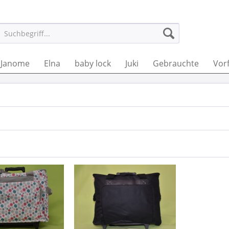
Janome
Elna
baby lock
Juki
Gebrauchte
Vor