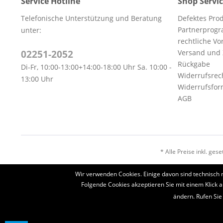
Service Hotline
Shop Servi
Telefonische Unterstützung und Beratung
Defektes Pro
Partnerprog
unter:
rechtliche V
02251-2052
Versand und
Rückgabe
Di-Fr, 10:00-13:00+14:00-18:00 Uhr Sa. 10:00 -
Widerrufsrec
13:00 Uhr
Widerrufsfor
AGB
* Alle Preise inkl. ges
Wir verwenden Cookies. Einige davon sind technisch 
Folgende Cookies akzeptieren Sie mit einem Klick a
ändern. Rufen Sie
Diese Website benutzt Cookies, die für den technischen Betrieb