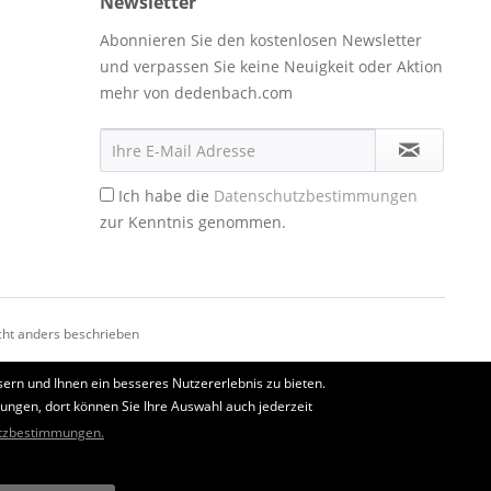
Newsletter
Abonnieren Sie den kostenlosen Newsletter
und verpassen Sie keine Neuigkeit oder Aktion
mehr von dedenbach.com
Ich habe die
Datenschutzbestimmungen
zur Kenntnis genommen.
ht anders beschrieben
ern und Ihnen ein besseres Nutzererlebnis zu bieten.
lungen, dort können Sie Ihre Auswahl auch jederzeit
tzbestimmungen.
ookies, die den Komfort bei