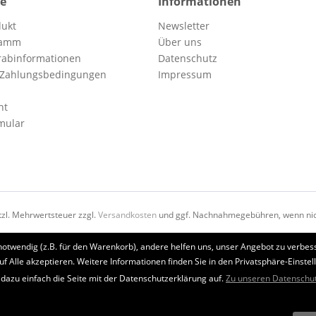
ce
Informationen
dukt
Newsletter
ramm
Über uns
orabinformationen
Datenschutz
 Zahlungsbedingungen
Impressum
ht
mular
etzl. Mehrwertsteuer zzgl.
Versandkosten
und ggf. Nachnahmegebühren, wenn nic
notwendig (z.B. für den Warenkorb), andere helfen uns, unser Angebot zu verbess
uf Alle akzeptieren. Weitere Informationen finden Sie in den Privatsphäre-Einstel
 dazu einfach die Seite mit der Datenschutzerklärung auf.
Zu unseren Datenschu
 der Website erforderlich sind und stets gesetzt werden. Andere C