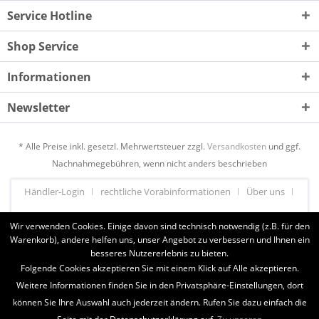
Service Hotline
Shop Service
Informationen
Newsletter
* Alle Preise inkl. gesetzl. Mehrwertsteuer zzgl.
Versandkosten
und ggf.
Nachnahmegebühren, wenn nicht anders beschrieben
Händler-Login
rechtliche Vorabinformationen
Über uns
Hilfe / Support
Kontakt
Versand und Zahlungsbedingungen
Wir verwenden Cookies. Einige davon sind technisch notwendig (z.B. für den
Warenkorb), andere helfen uns, unser Angebot zu verbessern und Ihnen ein
Widerrufsrecht
Datenschutz
AGB
Impressum
besseres Nutzererlebnis zu bieten.
Cookie-Einstellungen
Folgende Cookies akzeptieren Sie mit einem Klick auf Alle akzeptieren.
Weitere Informationen finden Sie in den Privatsphäre-Einstellungen, dort
können Sie Ihre Auswahl auch jederzeit ändern. Rufen Sie dazu einfach die