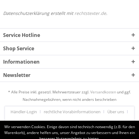
Datenschutzerklärung erstellt mit
rechtstexter.de
.
Service Hotline
Shop Service
Informationen
Newsletter
* Alle Preise inkl. gesetzl. Mehrwertsteuer zzgl.
Versandkosten
und ggf.
Nachnahmegebühren, wenn nicht anders beschrieben
Händler-Login
rechtliche Vorabinformationen
Über uns
Hilfe / Support
Kontakt
Versand und Zahlungsbedingungen
Wir verwenden Cookies. Einige davon sind technisch notwendig (z.B. für den
Warenkorb), andere helfen uns, unser Angebot zu verbessern und Ihnen ein
Widerrufsrecht
Datenschutz
AGB
Impressum
besseres Nutzererlebnis zu bieten.