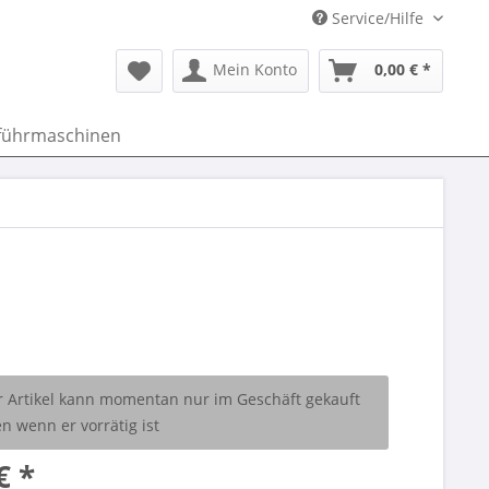
Service/Hilfe
Mein Konto
0,00 € *
führmaschinen
r Artikel kann momentan nur im Geschäft gekauft
n wenn er vorrätig ist
€ *