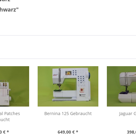
chwarz"
al Patches
Bernina 125 Gebraucht
Jaguar 
aucht
0 € *
649,00 € *
398,