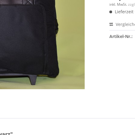
inkl. MwSt.
zzg
Lieferzeit 
Vergleic
Artikel-Nr.:
warz"