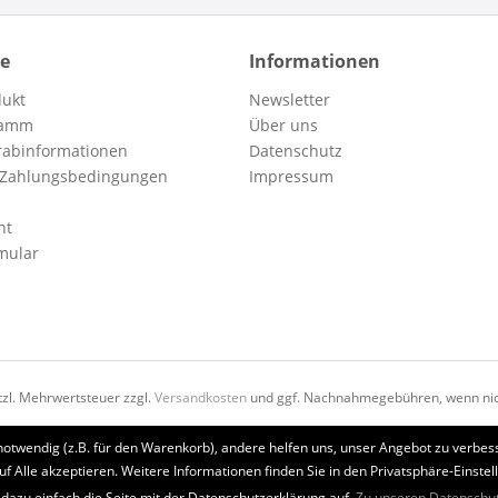
ce
Informationen
dukt
Newsletter
ramm
Über uns
orabinformationen
Datenschutz
 Zahlungsbedingungen
Impressum
ht
mular
etzl. Mehrwertsteuer zzgl.
Versandkosten
und ggf. Nachnahmegebühren, wenn nic
notwendig (z.B. für den Warenkorb), andere helfen uns, unser Angebot zu verbess
uf Alle akzeptieren. Weitere Informationen finden Sie in den Privatsphäre-Einstel
 dazu einfach die Seite mit der Datenschutzerklärung auf.
Zu unseren Datenschu