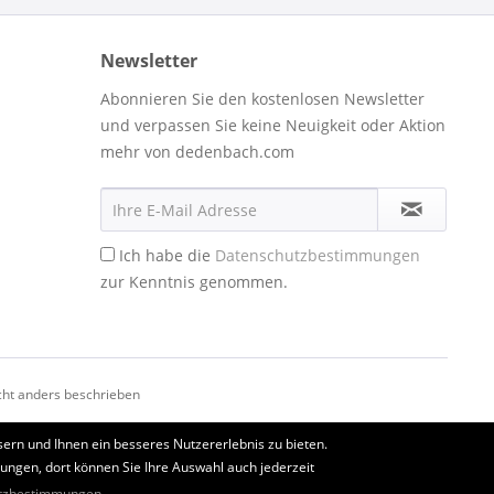
Newsletter
Abonnieren Sie den kostenlosen Newsletter
und verpassen Sie keine Neuigkeit oder Aktion
mehr von dedenbach.com
Ich habe die
Datenschutzbestimmungen
zur Kenntnis genommen.
ht anders beschrieben
ern und Ihnen ein besseres Nutzererlebnis zu bieten.
lungen, dort können Sie Ihre Auswahl auch jederzeit
tzbestimmungen.