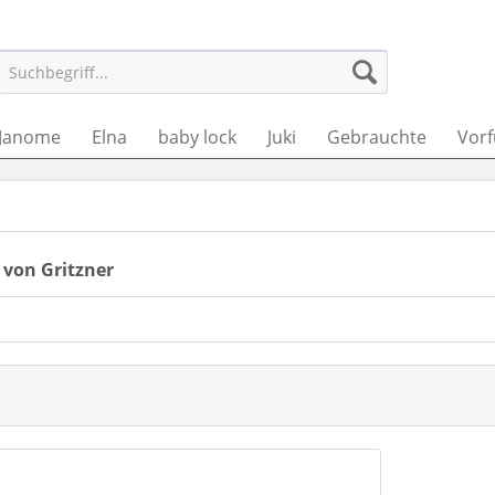
Janome
Elna
baby lock
Juki
Gebrauchte
Vor
 von Gritzner