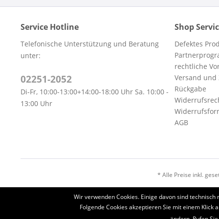
Service Hotline
Shop Servi
Telefonische Unterstützung und Beratung
Defektes Pro
Partnerprog
unter:
rechtliche V
02251-2052
Versand und
Rückgabe
Di-Fr, 10:00-13:00+14:00-18:00 Uhr Sa. 10:00 -
Widerrufsrec
13:00 Uhr
Widerrufsfor
AGB
* Alle Preise inkl. ges
Wir verwenden Cookies. Einige davon sind technisch 
Folgende Cookies akzeptieren Sie mit einem Klick a
ändern. Rufen Sie